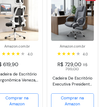
Amazon.com.br
Amazon.com.br
4.0
4.0
$ 619,90
R$ 729,00
R$
799,00
adeira de Escritório
Cadeira De Escritório
Ergonômica Veneza,
Executiva Presidente
ela Mesh Respirável,
Ergonômica Giratória
Suporte Lombar,
Ajustável
Comprar na
Comprar na
Reclinável, Altura
Amazon
Amazon
justável, Capacidade