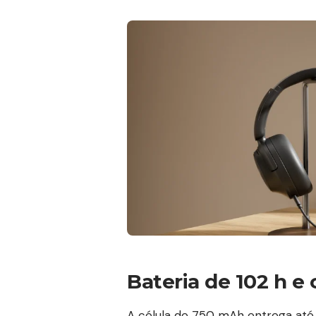
Bateria de 102 h e
A célula de 750 mAh entrega at