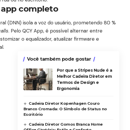
 app completo
al (DNN) isola a voz do usuário, prometendo 80 %
alls
. Pelo QCY App, é possível alternar entre
tomizar o equalizador, atualizar firmware e
l.
Você também pode gostar
Por que a Stripes Nude é a
Melhor Cadeira Diretor em
Termos de Design e
Ergonomia
Cadeira Diretor Kopenhagen Couro
Branco Cromada: O Símbolo de Status no
Escritório
Cadeira Diretor Gomos Branca Home
Office Giratória: Estilo e Conforto