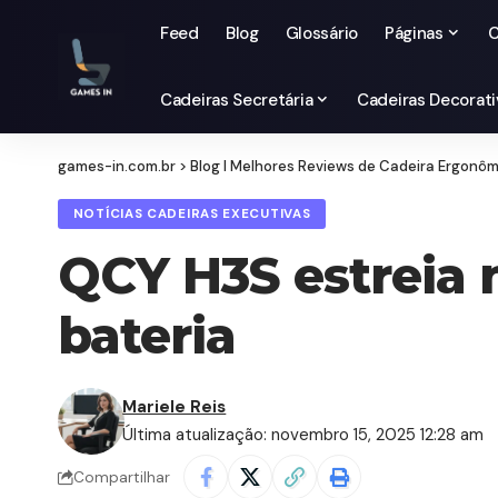
Feed
Blog
Glossário
Páginas
C
Cadeiras Secretária
Cadeiras Decorati
games-in.com.br
>
Blog I Melhores Reviews de Cadeira Ergonô
NOTÍCIAS CADEIRAS EXECUTIVAS
QCY H3S estreia 
bateria
Mariele Reis
Última atualização: novembro 15, 2025 12:28 am
Compartilhar