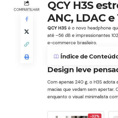
QCY H3S estr
COMPARTILHAR
ANC, LDAC e 
QCY H3S
é o novo headphone que
até –56 dB e impressionantes 102
e-commerce brasileiro.
Índice de Conteúd
Design leve pensa
Com apenas 240 g, o H3S adota ar
macias que vedam sem apertar. O 
enquanto o visual minimalista co
-32%