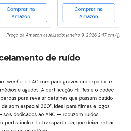
Home Office
apoio para os pés e
Comprar na
Comprar na
Executiva Giratória
encosto
Amazon
Amazon
C/Rodízios
ajustável（Preto）
Confortável Com
Encosto Costura
Preço da Amazon atualizado:
janeiro 9, 2026 2:47 pm
Esteirinha
ncelamento de ruído
 um
woofer
de 40 mm para graves encorpados e
édios e agudos. A certificação Hi-Res e o codec
erdas para revelar detalhes que passam batido
e som espacial 360°, ideal para filmes e jogos.
 — seis dedicados ao ANC — reduzem ruídos
 perfis, incluindo transparência, que deixa entrar
rua ou no escritório.