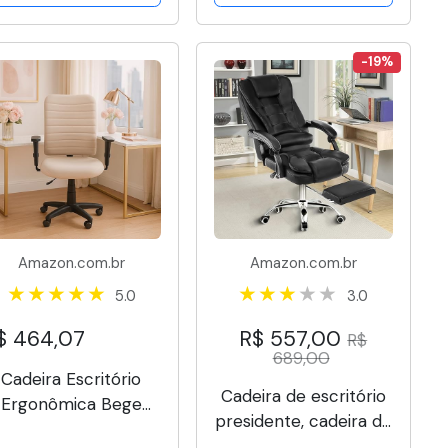
120kg (Branca e
Preta)
-19%
Amazon.com.br
Amazon.com.br
5.0
3.0
$ 464,07
R$ 557,00
R$
689,00
Cadeira Escritório
Cadeira de escritório
Ergonômica Bege
presidente, cadeira de
Apoio Lombar NR17
home office com