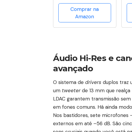
Lombar Ajustável,
Comprar na
Reclinável 3 Posições
Amazon
Duoffice DU355 Viper
Áudio Hi-Res e ca
avançado
O sistema de
drivers
duplos traz
um
tweeter
de 13 mm que realça m
LDAC garantem transmissão sem p
em fones comuns. Há ainda modo d
Nos bastidores, sete microfones
externos em até –56 dB. São cinco
sons cruciais quando você está na 