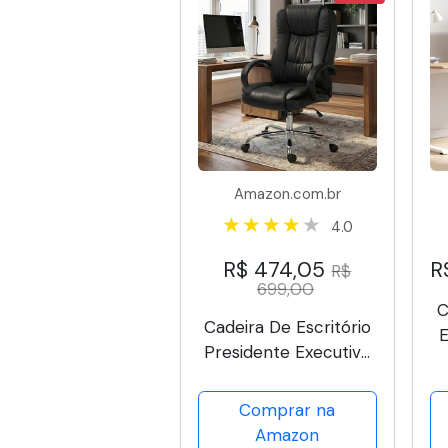
Amazon.com.br
4.0
R$ 474,05
R
R$
699,00
C
Cadeira De Escritório
Presidente Executiva
T
Diretor Premium
Couro Estofada Mola
Comprar na
Luxo
Amazon
A