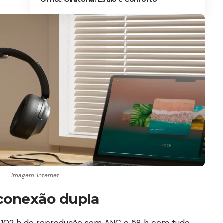
Imagem: Internet
 conexão dupla
é 102 h de reprodução sem ANC e 58 h com tudo