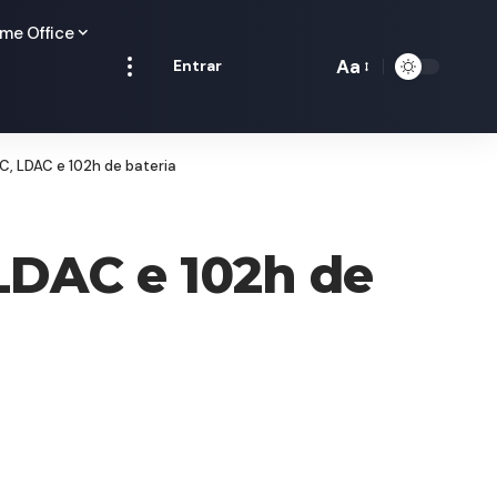
me Office
Aa
Entrar
Redimensionamen
de
fontes
C, LDAC e 102h de bateria
LDAC e 102h de